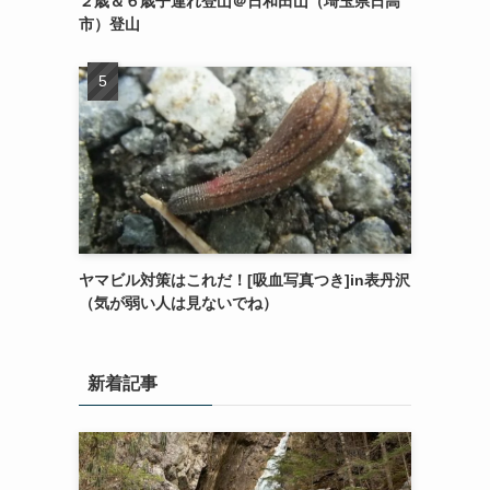
２歳＆６歳子連れ登山＠日和田山（埼玉県日高
市）登山
ヤマビル対策はこれだ！[吸血写真つき]in表丹沢
（気が弱い人は見ないでね）
新着記事