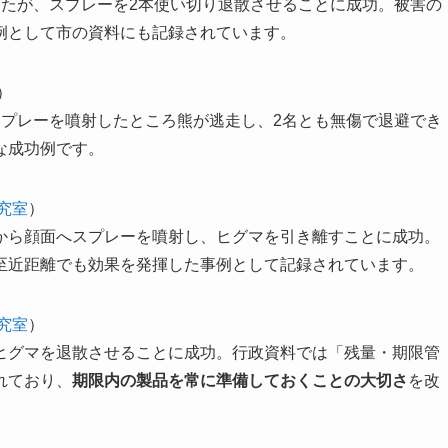
けたが、スプレーを2本使い切り退散させることに成功。被害の
例として市の資料にも記録されています。
）
スプレーを噴射したところ熊が逃走し、2名とも無傷で退避でき
な成功例です。
究室
）
から顔面へスプレーを噴射し、ヒグマを引き離すことに成功。
至近距離でも効果を発揮した事例として記録されています。
究室
）
ヒグマを退散させることに成功。行政資料では「残量・期限管
れており、
期限内の製品を常に準備しておくことの大切さ
を改