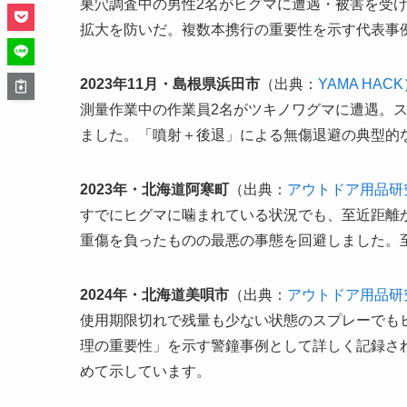
巣穴調査中の男性2名がヒグマに遭遇・被害を受
拡大を防いだ。複数本携行の重要性を示す代表事
2023年11月・島根県浜田市
（出典：
YAMA HACK
測量作業中の作業員2名がツキノワグマに遭遇。
ました。「噴射＋後退」による無傷退避の典型的
2023年・北海道阿寒町
（出典：
アウトドア用品研
すでにヒグマに噛まれている状況でも、至近距離
重傷を負ったものの最悪の事態を回避しました。
2024年・北海道美唄市
（出典：
アウトドア用品研
使用期限切れで残量も少ない状態のスプレーでも
理の重要性」を示す警鐘事例として詳しく記録さ
めて示しています。