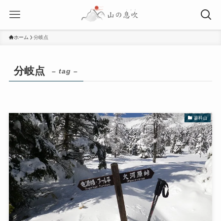
ホーム
分岐点
分岐点
– tag –
蓼科山