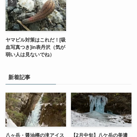
ヤマビル対策はこれだ！[吸
血写真つき]in表丹沢（気が
弱い人は見ないでね）
新着記事
八ヶ岳・醤油樽の滝アイス
【2月中旬】八ケ岳の美濃