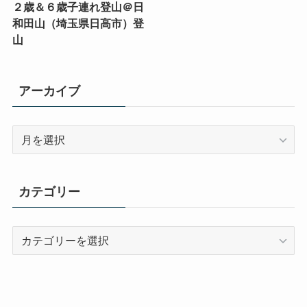
２歳＆６歳子連れ登山＠日
和田山（埼玉県日高市）登
山
アーカイブ
ア
ー
カ
イ
カテゴリー
ブ
カ
テ
ゴ
リ
ー