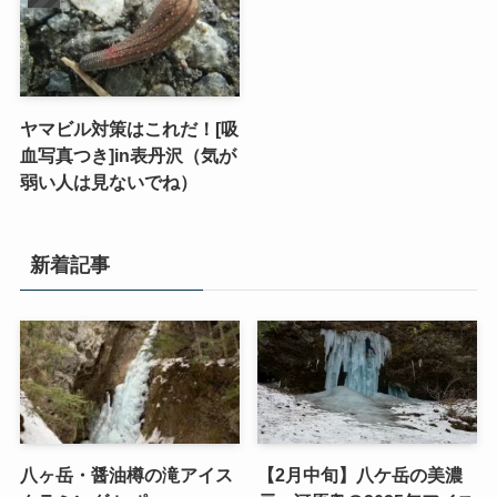
ヤマビル対策はこれだ！[吸
血写真つき]in表丹沢（気が
弱い人は見ないでね）
新着記事
八ヶ岳・醤油樽の滝アイス
【2月中旬】八ケ岳の美濃