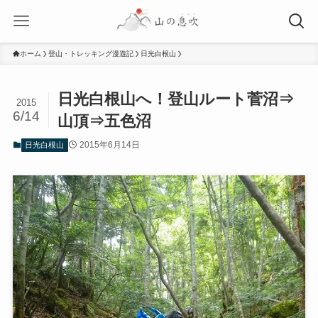
ホーム
登山・トレッキング漫遊記
日光白根山
日光白根山へ！登山ルート菅沼⇒
2015
6/14
山頂⇒五色沼
2015年6月14日
日光白根山