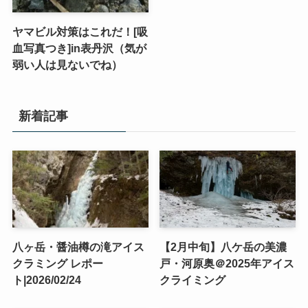
ヤマビル対策はこれだ！[吸
血写真つき]in表丹沢（気が
弱い人は見ないでね）
新着記事
八ヶ岳・醤油樽の滝アイス
【2月中旬】八ケ岳の美濃
クラミング レポー
戸・河原奥＠2025年アイス
ト|2026/02/24
クライミング