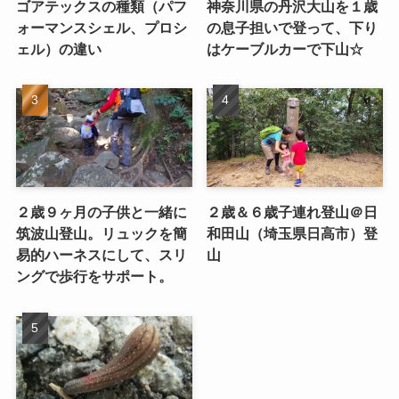
ゴアテックスの種類（パフ
神奈川県の丹沢大山を１歳
ォーマンスシェル、プロシ
の息子担いで登って、下り
ェル）の違い
はケーブルカーで下山☆
２歳９ヶ月の子供と一緒に
２歳＆６歳子連れ登山＠日
筑波山登山。リュックを簡
和田山（埼玉県日高市）登
易的ハーネスにして、スリ
山
ングで歩行をサポート。