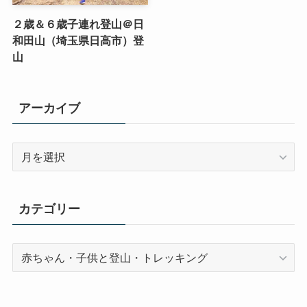
２歳＆６歳子連れ登山＠日
和田山（埼玉県日高市）登
山
アーカイブ
ア
ー
カ
イ
カテゴリー
ブ
カ
テ
ゴ
リ