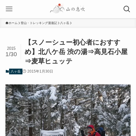
ホーム
登山・トレッキング漫遊記
八ヶ岳
【スノーシュー初心者におすす
2015
め】北八ケ岳 渋の湯⇒高見石小屋
1/30
⇒麦草ヒュッテ
2015年1月30日
八ヶ岳