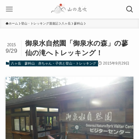
ホーム
登山・トレッキング漫遊記
八ヶ岳
蓼科山
御泉水自然園「御泉水の森」の蓼
2015
9/29
仙の滝へトレッキング！
2015年9月29日
八ヶ岳
蓼科山
赤ちゃん・子供と登山・トレッキング