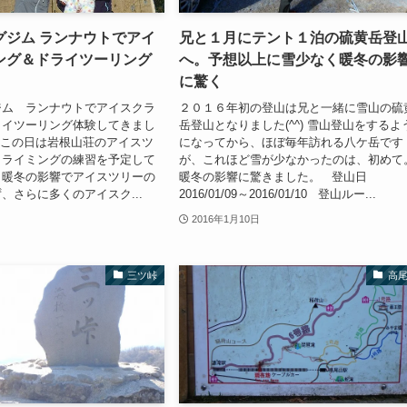
グジム ランナウトでアイ
兄と１月にテント１泊の硫黄岳登
ング＆ドライツーリング
へ。予想以上に雪少なく暖冬の影
に驚く
ジム ランナウトでアイスクラ
２０１６年初の登山は兄と一緒に雪山の硫
ライツーリング体験してきまし
岳登山となりました(^^) 雪山登山をするよ
当は、この日は岩根山荘のアイスツ
になってから、ほぼ毎年訪れる八ケ岳です
クライミングの練習を予定して
が、これほど雪が少なかったのは、初めて
、暖冬の影響でアイスツリーの
暖冬の影響に驚きました。 登山日
、さらに多くのアイスク...
2016/01/09～2016/01/10 登山ルー...
2016年1月10日
三ツ峠
高