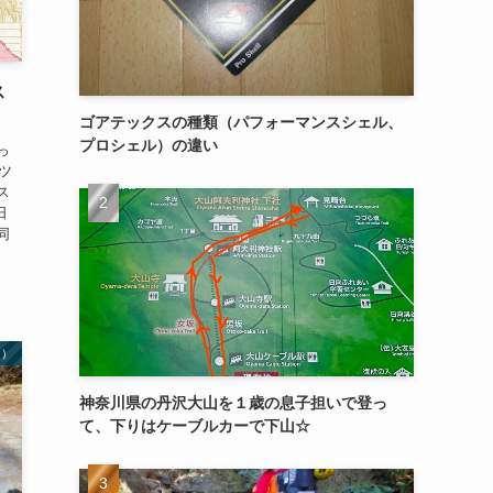
ス
ゴアテックスの種類（パフォーマンスシェル、
プロシェル）の違い
っ
スツ
ス
日
同
山）
神奈川県の丹沢大山を１歳の息子担いで登っ
て、下りはケーブルカーで下山☆