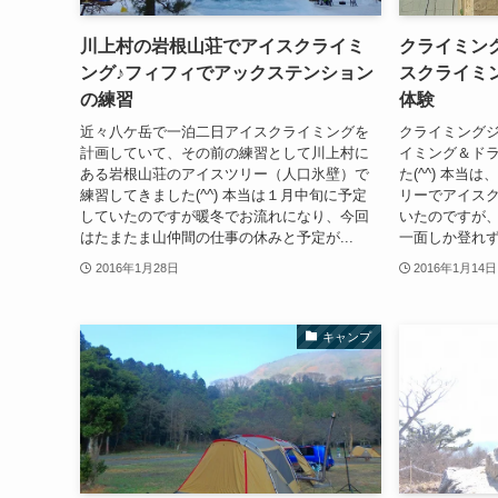
川上村の岩根山荘でアイスクライミ
クライミン
ング♪フィフィでアックステンション
スクライミ
の練習
体験
近々八ケ岳で一泊二日アイスクライミングを
クライミング
計画していて、その前の練習として川上村に
イミング＆ド
ある岩根山荘のアイスツリー（人口氷壁）で
た(^^) 本
練習してきました(^^) 本当は１月中旬に予定
リーでアイス
していたのですが暖冬でお流れになり、今回
いたのですが
はたまたま山仲間の仕事の休みと予定が...
一面しか登れず
2016年1月28日
2016年1月14日
キャンプ