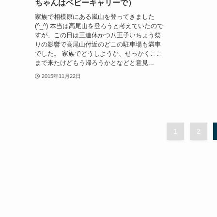
ちゃんはベビーキャリーで）
家族で相模原にある嵐山を登ってきました
(^_^) 本当は高尾山を登ろうと考えていたので
すが、この日は三連休かつ八王子いちょう祭
りの影響で高尾山付近のどこの駐車場も満車
でした。 家族でどうしようか、せっかくここ
まで来たけどもう帰ろうかとなどと意見...
2015年11月22日
1
2