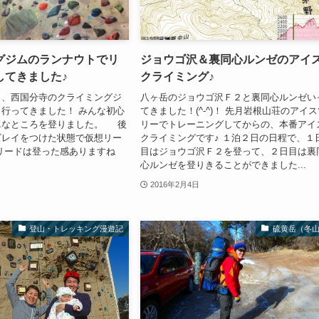
グジムのランナウトでリ
ジョウゴ沢＆裏同心ルンゼのアイ
してきました♪
クライミング♪
と、西国分寺のクライミングジ
八ヶ岳のジョウゴ沢Ｆ２と裏同心ルンゼい
行ってきました！ みんな初心
てきました！(^-^)！ 先月岩根山荘のアイ
単なところを登りました。 後
リーでトレーニングしてからの、本番アイ
ビレイをつけた状態で仮想リー
クライミングです♪ １泊２日の日程で、１
リードは登った感ありますね
目はジョウゴ沢Ｆ２を登って、２日目は裏
心ルンゼを登りきることができました...
2016年2月4日
登山・トレッキング漫遊記
硫黄岳（冬