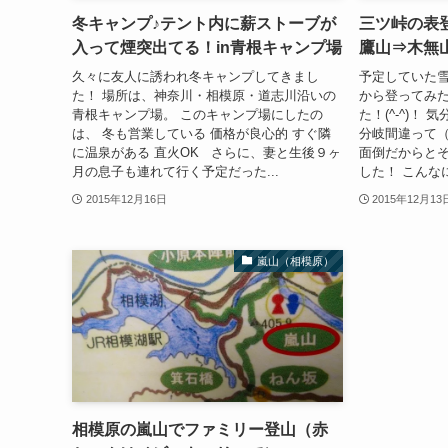
冬キャンプ♪テント内に薪ストーブが
三ツ峠の表
入って煙突出てる！in青根キャンプ場
鷹山⇒木無
久々に友人に誘われ冬キャンプしてきまし
予定していた
た！ 場所は、神奈川・相模原・道志川沿いの
から登ってみ
青根キャンプ場。 このキャンプ場にしたの
た！(^-^)！
は、 冬も営業している 価格が良心的 すぐ隣
分岐間違って
に温泉がある 直火OK さらに、妻と生後９ヶ
面倒だからと
月の息子も連れて行く予定だった...
した！ こんな
2015年12月16日
2015年12月13
嵐山（相模原）
相模原の嵐山でファミリー登山（赤