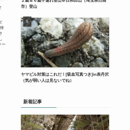
２歳＆６歳子連れ登山＠日和田山（埼玉県日高
市）登山
を
て
、帰
さ
し
 ケー
ヤマビル対策はこれだ！[吸血写真つき]in表丹沢
（気が弱い人は見ないでね）
新着記事