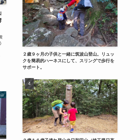
山
響
黄
う
２歳９ヶ月の子供と一緒に筑波山登山。リュッ
。
クを簡易的ハーネスにして、スリングで歩行を
サポート。
尾山