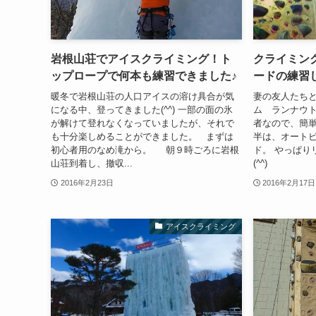
岩根山荘でアイスクライミング！ト
クライミン
ップロープで何本も練習できました♪
ードの練習
暖冬で岩根山荘の人口アイスの溶け具合が気
妻の友人たち
になる中、登ってきました(^^) 一部の面の氷
ム ランナウト
が解けて登れなくなっていましたが、それで
者なので、簡
も十分楽しめることができました。 まずは
半は、オート
初心者用のなめ滝から。 朝９時ごろに岩根
ド。 やっぱり
山荘到着し、撤収...
(^^)
2016年2月23日
2016年2月17日
アイスクライミング