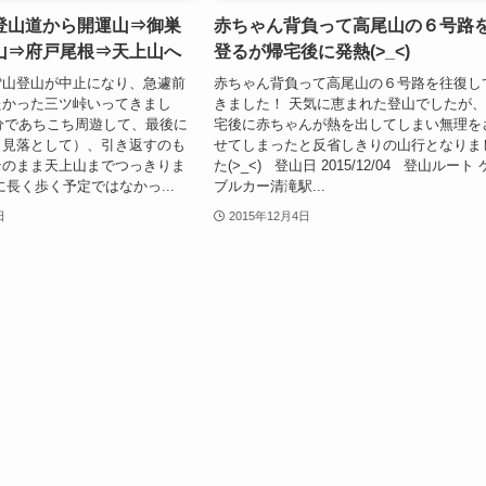
登山道から開運山⇒御巣
赤ちゃん背負って高尾山の６号路
山⇒府戸尾根⇒天上山へ
登るが帰宅後に発熱(>_<)
雪山登山が中止になり、急遽前
赤ちゃん背負って高尾山の６号路を往復し
たかった三ツ峠いってきまし
きました！ 天気に恵まれた登山でしたが
 気分であちこち周遊して、最後に
宅後に赤ちゃんが熱を出してしまい無理を
（見落として）、引き返すのも
せてしまったと反省しきりの山行となりま
そのまま天上山までつっきりま
た(>_<) 登山日 2015/12/04 登山ルート
に長く歩く予定ではなかっ...
ブルカー清滝駅...
日
2015年12月4日